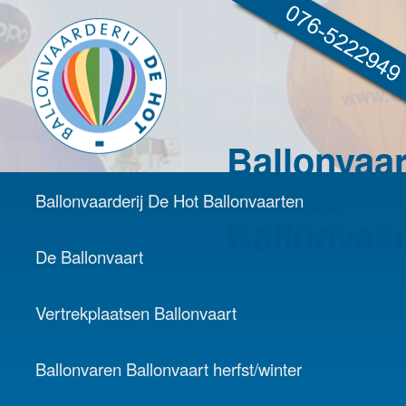
Ballonvaar
de Hot
Hoofdmenu
Ballonvaarderij De Hot Ballonvaarten
Spring naar de primaire inhoud
Spring naar de secundaire inhoud
Ballonvaa
De Ballonvaart
Vertrekplaatsen Ballonvaart
Ballonvaren Ballonvaart herfst/winter