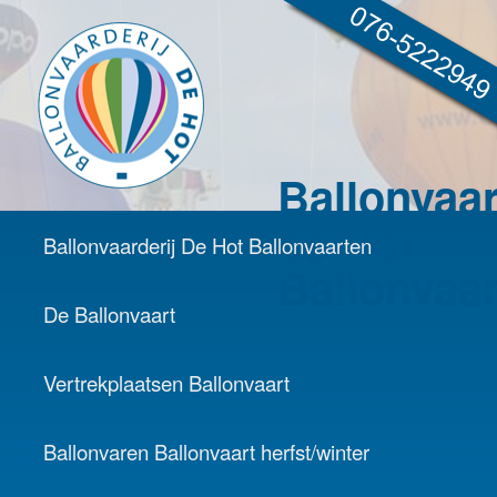
Ballonvaar
de Hot
Hoofdmenu
Ballonvaarderij De Hot Ballonvaarten
Spring naar de primaire inhoud
Spring naar de secundaire inhoud
Ballonvaa
De Ballonvaart
Vertrekplaatsen Ballonvaart
Ballonvaren Ballonvaart herfst/winter