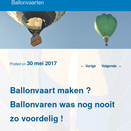
Ballonvaarten
30 mei 2017
Posted on
Berichtnavigatie
←
Vorige
Volgende
→
Ballonvaart maken ?
Ballonvaren was nog nooit
zo voordelig !