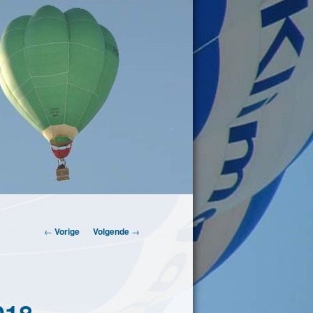
Berichtnavigatie
←
Vorige
Volgende
→