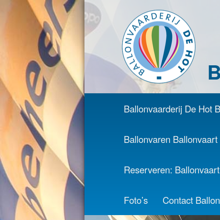
B
Hoofdmenu
Ballonvaarderij De Hot 
Spring naar de primair
Spring naar de secund
Ballonvaren Ballonvaart 
Reserveren: Ballonvaar
Foto’s
Contact Ballon