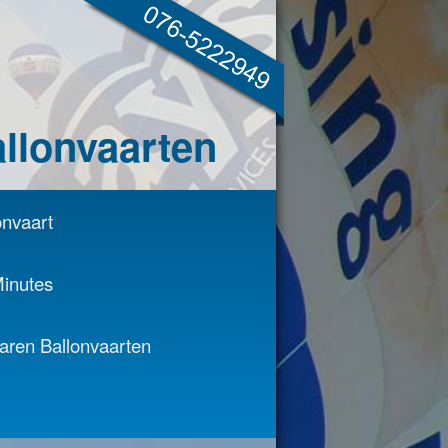
allonvaarten
onvaart
inutes
varen Ballonvaarten