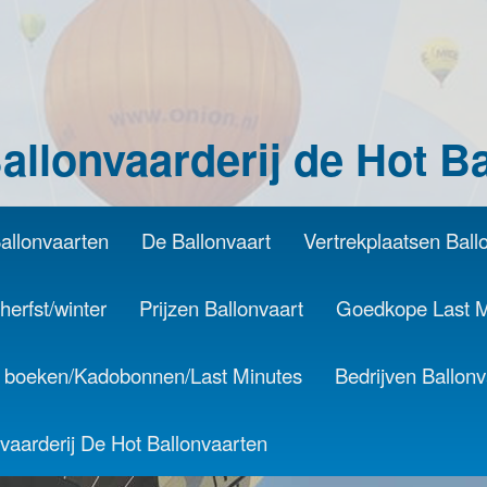
allonvaarderij de Hot B
Ballonvaarten
e inhoud
aire inhoud
De Ballonvaart
Vertrekplaatsen Ball
herfst/winter
Prijzen Ballonvaart
Goedkope Last M
t boeken/Kadobonnen/Last Minutes
Bedrijven Ballon
vaarderij De Hot Ballonvaarten